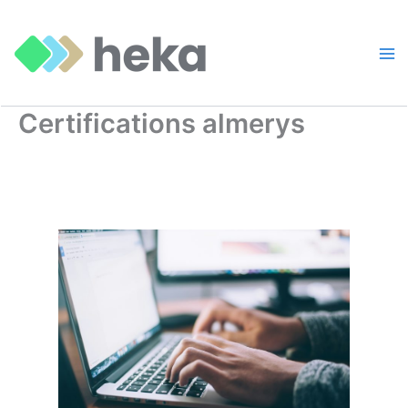
Aller
au
contenu
Certifications almerys